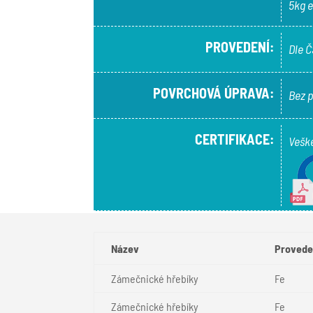
5kg e
PROVEDENÍ:
Dle Č
POVRCHOVÁ ÚPRAVA:
Bez 
CERTIFIKACE:
Veške
Název
Provede
Zámečnické hřebíky
Fe
Zámečnické hřebíky
Fe