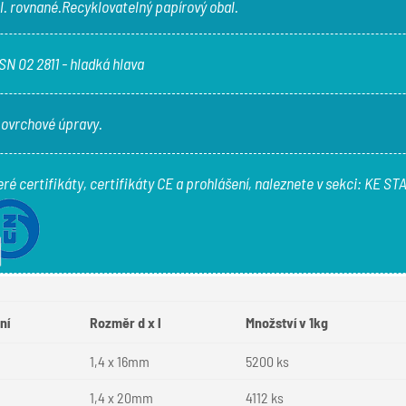
l. rovnané.Recyklovatelný papírový obal.
SN 02 2811 - hladká hlava
povrchové úpravy.
ré certifikáty, certifikáty CE a prohlášení, naleznete v sekci:
KE STA
ní
Rozměr d x l
Množství v 1kg
1,4 x 16mm
5200 ks
1,4 x 20mm
4112 ks