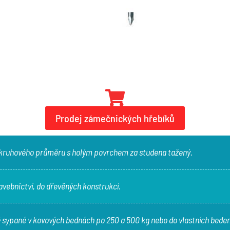

Prodej zámečnických hřebíků
 kruhového průměru s holým povrchem za studena tažený.
avebnictví, do dřevěných konstrukcí.
 sypané v kovových bednách po 250 a 500 kg nebo do vlastních beden