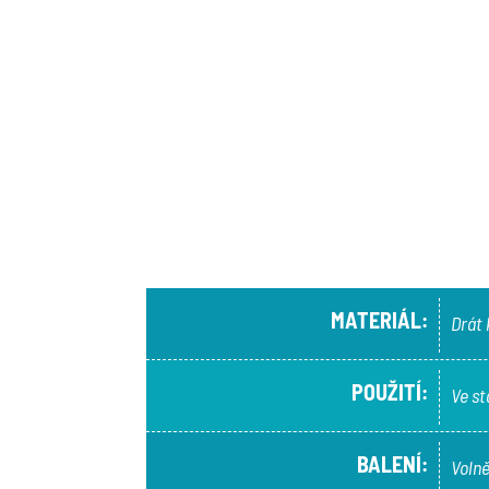
MATERIÁL:
Drát
POUŽITÍ:
Ve st
BALENÍ:
Volně