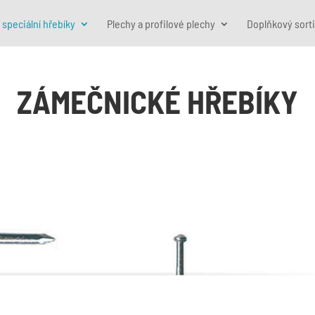
 speciální hřebíky
Plechy a profilové plechy
Doplňkový sort
ZÁMEČNICKÉ HŘEBÍKY