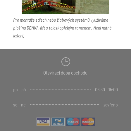
Pro montáže střech nebo žlabových systémů využíváme
plošinu DENKA-lift s teleskopickým ramenem. Není nutné
lešení.
}
Otevírací doba obchodu
po - pá
06:30 - 15:00
so - ne
zavřeno