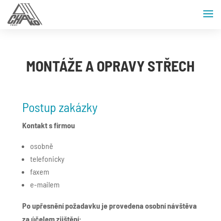
MONTÁŽE A OPRAVY STŘECH
Postup zakázky
Kontakt s firmou
osobně
telefonicky
faxem
e-mailem
Po upřesnění požadavku je provedena osobní návštěva
za účelem zjištění: