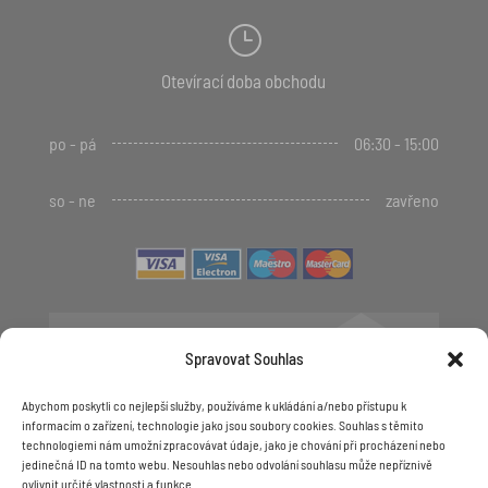
}
Otevírací doba obchodu
po - pá
06:30 - 15:00
so - ne
zavřeno

Spravovat Souhlas
+420 481 623 536
+420 606 623 536
Abychom poskytli co nejlepší služby, používáme k ukládání a/nebo přístupu k
informacím o zařízení, technologie jako jsou soubory cookies. Souhlas s těmito
technologiemi nám umožní zpracovávat údaje, jako je chování při procházení nebo

chalko@chalko.cz
jedinečná ID na tomto webu. Nesouhlas nebo odvolání souhlasu může nepříznivě
ovlivnit určité vlastnosti a funkce.