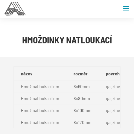
HMOŽDINKY NATLOUKACÍ
název
rozměr
povrch.úprav
Hmož.natloukací lem
8x60mm
gal.zinek
Hmož.natloukací lem
8x80mm
gal.zinek
Hmož.natloukací lem
8x100mm
gal.zinek
Hmož.natloukací lem
8x120mm
gal.zinek