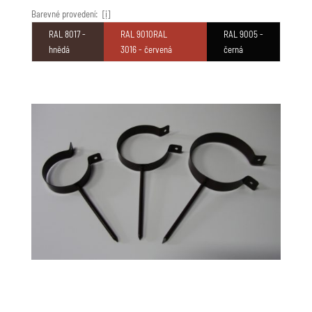
Barevné provedení:
[i]
RAL 8017 -
RAL 9010RAL
RAL 9005 -
hnědá
3016 - červená
černá