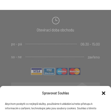
}
Otevírací doba obchodu
po - pá
06:30 - 15:00
so - ne
zavřeno

Spravovat Souhlas
+420 481 623 536
+420 606 623 536
Abychom poskytli co nejlepší služby, používáme k ukládání a/nebo přístupu k
informacím o zařízení, technologie jako jsou soubory cookies. Souhlas s těmito