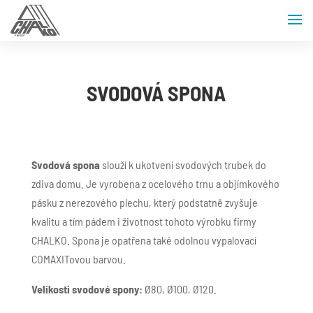
SVODOVÁ SPONA
Svodová spona
slouží k ukotvení svodových trubek do
zdiva domu. Je vyrobena z ocelového trnu a objímkového
pásku z nerezového plechu, který podstatně zvyšuje
kvalitu a tím pádem i životnost tohoto výrobku firmy
CHALKO. Spona je opatřena také odolnou vypalovací
COMAXITovou barvou.
Velikosti svodové spony:
Ø80, Ø100, Ø120.