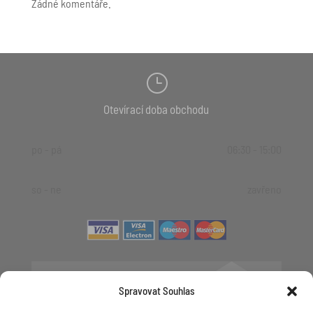
Žádné komentáře.
}
Otevírací doba obchodu
po - pá
06:30 - 15:00
so - ne
zavřeno

Spravovat Souhlas
+420 481 623 536
+420 606 623 536