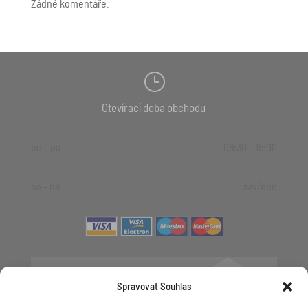
Žádné komentáře.
}
Otevírací doba obchodu
po - pá
06:30 - 15:00
so - ne
zavřeno

Spravovat Souhlas
+420 481 623 536
+420 606 623 536